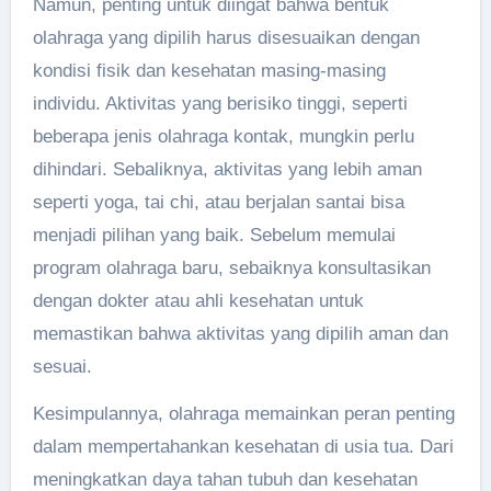
Namun, penting untuk diingat bahwa bentuk
olahraga yang dipilih harus disesuaikan dengan
kondisi fisik dan kesehatan masing-masing
individu. Aktivitas yang berisiko tinggi, seperti
beberapa jenis olahraga kontak, mungkin perlu
dihindari. Sebaliknya, aktivitas yang lebih aman
seperti yoga, tai chi, atau berjalan santai bisa
menjadi pilihan yang baik. Sebelum memulai
program olahraga baru, sebaiknya konsultasikan
dengan dokter atau ahli kesehatan untuk
memastikan bahwa aktivitas yang dipilih aman dan
sesuai.
Kesimpulannya, olahraga memainkan peran penting
dalam mempertahankan kesehatan di usia tua. Dari
meningkatkan daya tahan tubuh dan kesehatan