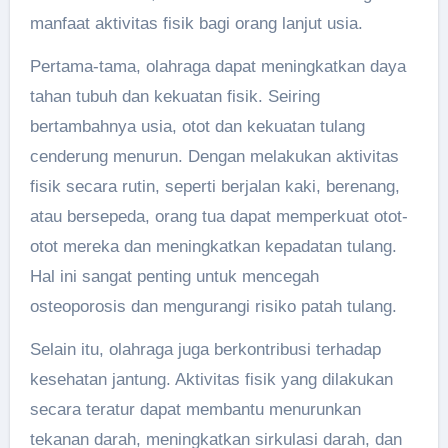
manfaat aktivitas fisik bagi orang lanjut usia.
Pertama-tama, olahraga dapat meningkatkan daya
tahan tubuh dan kekuatan fisik. Seiring
bertambahnya usia, otot dan kekuatan tulang
cenderung menurun. Dengan melakukan aktivitas
fisik secara rutin, seperti berjalan kaki, berenang,
atau bersepeda, orang tua dapat memperkuat otot-
otot mereka dan meningkatkan kepadatan tulang.
Hal ini sangat penting untuk mencegah
osteoporosis dan mengurangi risiko patah tulang.
Selain itu, olahraga juga berkontribusi terhadap
kesehatan jantung. Aktivitas fisik yang dilakukan
secara teratur dapat membantu menurunkan
tekanan darah, meningkatkan sirkulasi darah, dan