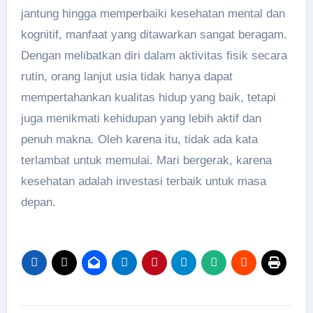
jantung hingga memperbaiki kesehatan mental dan
kognitif, manfaat yang ditawarkan sangat beragam.
Dengan melibatkan diri dalam aktivitas fisik secara
rutin, orang lanjut usia tidak hanya dapat
mempertahankan kualitas hidup yang baik, tetapi
juga menikmati kehidupan yang lebih aktif dan
penuh makna. Oleh karena itu, tidak ada kata
terlambat untuk memulai. Mari bergerak, karena
kesehatan adalah investasi terbaik untuk masa
depan.