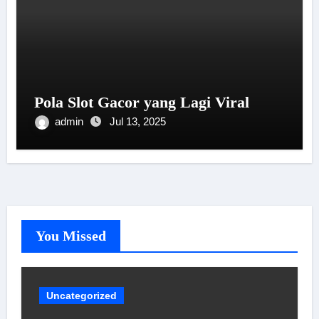
Pola Slot Gacor yang Lagi Viral
admin
Jul 13, 2025
You Missed
Uncategorized