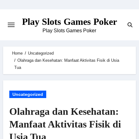
Skip
to
Play Slots Games Poker
content
Play Slots Games Poker
Home
Uncategorized
Olahraga dan Kesehatan: Manfaat Aktivitas Fisik di Usia
Tua
Uncategorized
Olahraga dan Kesehatan:
Manfaat Aktivitas Fisik di
Usia Tua