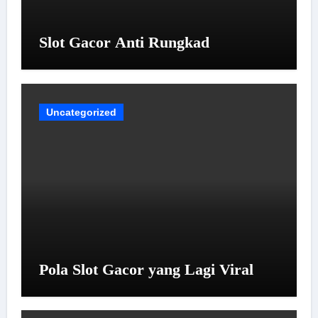
Slot Gacor Anti Rungkad
Uncategorized
Pola Slot Gacor yang Lagi Viral