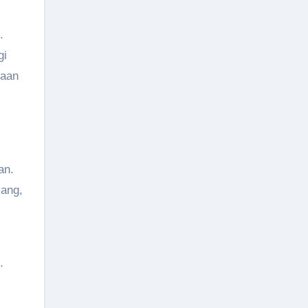
.
gi
daan
an.
jang,
.