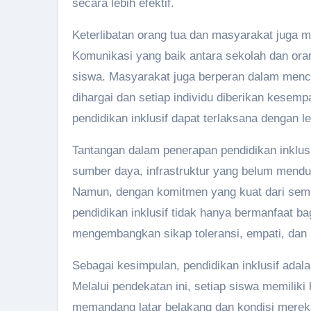
secara lebih efektif.
Keterlibatan orang tua dan masyarakat juga me
Komunikasi yang baik antara sekolah dan or
siswa. Masyarakat juga berperan dalam menc
dihargai dan setiap individu diberikan kese
pendidikan inklusif dapat terlaksana dengan 
Tantangan dalam penerapan pendidikan inklu
sumber daya, infrastruktur yang belum mendu
Namun, dengan komitmen yang kuat dari semua
pendidikan inklusif tidak hanya bermanfaat b
mengembangkan sikap toleransi, empati, dan 
Sebagai kesimpulan, pendidikan inklusif adal
Melalui pendekatan ini, setiap siswa memilik
memandang latar belakang dan kondisi mereka