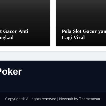
ot Gacor Anti
Pola Slot Gacor ya
ngkad
Lagi Viral
Poker
Copyright © All rights reserved
|
Newsair
by
Themeansar
.