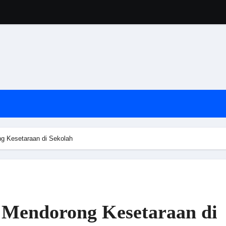
itus Slot Gacor Gampang Menang untuk Pemula
s Slot Gacor Gampang Menang untuk Pemain Harian
ng: Panduan Memilih dan Strategi Bermain Aman
lot Gacor Gampang Menang untuk Untung Harian
Dimainkan untuk Pemula dan Pro
ng Kesetaraan di Sekolah
: Mendorong Kesetaraan di