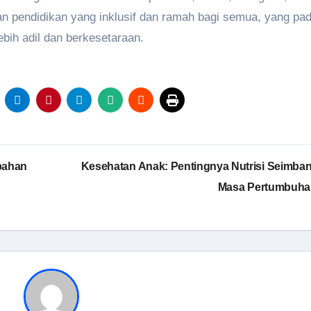
an pendidikan yang inklusif dan ramah bagi semua, yang pa
ih adil dan berkesetaraan.
bahan
Kesehatan Anak: Pentingnya Nutrisi Seimban
Masa Pertumbuh