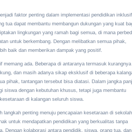
njadi faktor penting dalam implementasi pendidikan inklusif
ang tua dapat membantu membangun dukungan yang kuat ba
iptakan lingkungan yang ramah bagi semua, di mana perbe
mpatan untuk berkembang. Dengan melibatkan semua pihak,
lebih baik dan memberikan dampak yang positif.
sif memang ada. Beberapa di antaranya termasuk kurangnya
kung, dan masih adanya sikap eksklusif di beberapa kalang
 pihak, tantangan tersebut bisa diatasi. Dalam jangka pan
agi siswa dengan kebutuhan khusus, tetapi juga membantu
kesetaraan di kalangan seluruh siswa.
ah langkah penting menuju pencapaian kesetaraan di sekolah
i hak untuk mendapatkan pendidikan yang berkualitas tanpa
. Dengan kolaborasi antara pendidik, siswa, orang tua, dan