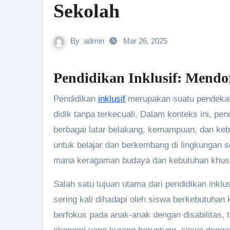
Sekolah
By
admin
Mar 26, 2025
Pendidikan Inklusif: Mendo
Pendidikan
inklusif
merupakan suatu pendekat
didik tanpa terkecuali. Dalam konteks ini, pe
berbagai latar belakang, kemampuan, dan keb
untuk belajar dan berkembang di lingkungan se
mana keragaman budaya dan kebutuhan khusus
Salah satu tujuan utama dari pendidikan inkl
sering kali dihadapi oleh siswa berkebutuhan 
berfokus pada anak-anak dengan disabilitas, 