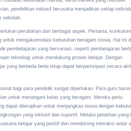
n masalah kesehatan mental, serta mereka yang memiliki
n, pendidikan inklusif berusaha menjadikan setiap individ
s sekolah.
merlukan perubahan dari berbagai aspek. Pertama, kurikulu
ing untuk mengakomodasi kebutuhan beragam siswa. Hal ini 
e pembelajaran yang bervariasi, seperti pembelajaran berb
unaan teknologi untuk mendukung proses belajar. Dengan
jar yang berbeda-beda tetap dapat berpartisipasi secara akti
ional bagi para pendidik sangat diperlukan. Para guru harus
ilan untuk menangani kelas yang beragam. Mereka perlu
ng dapat diterapkan untuk menjangkau siswa dengan kebut
kungan yang inklusif dan suportif. Melalui pelatihan yang 
uasana belajar yang positif dan mendorong interaksi antar 