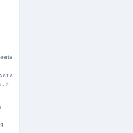
serta
g sama
i, di
g
ng