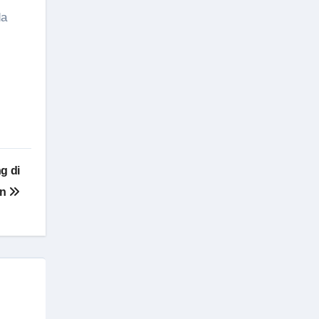
da
g di
an