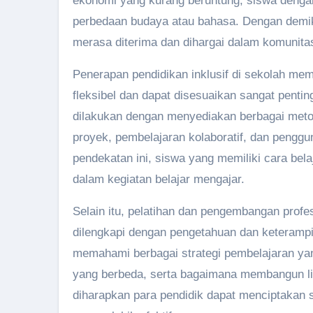
ekonomi yang kurang beruntung, siswa denga
perbedaan budaya atau bahasa. Dengan demikia
merasa diterima dan dihargai dalam komunita
Penerapan pendidikan inklusif di sekolah me
fleksibel dan dapat disesuaikan sangat pent
dilakukan dengan menyediakan berbagai metod
proyek, pembelajaran kolaboratif, dan pengg
pendekatan ini, siswa yang memiliki cara bela
dalam kegiatan belajar mengajar.
Selain itu, pelatihan dan pengembangan profes
dilengkapi dengan pengetahuan dan keteramp
memahami berbagai strategi pembelajaran ya
yang berbeda, serta bagaimana membangun ling
diharapkan para pendidik dapat menciptakan s