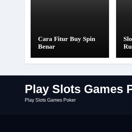
Cara Fitur Buy Spin
Sl
Benar
Ru
Play Slots Games 
Play Slots Games Poker